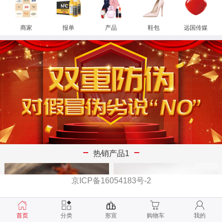
商家
报单
产品
鞋包
远国传媒
热销产品1
京ICP备16054183号-2
首页
分类
形宣
购物车
我的