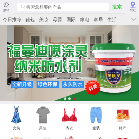
搜索
热销
附近
今日推荐
鞋包
美妆
母婴
国际
家电
家居
生活
女装
男装
内衣
童装
特产