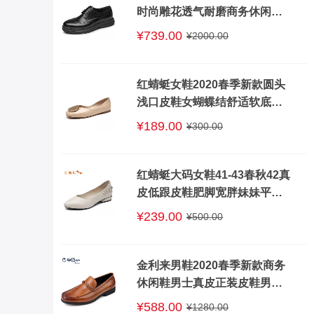
时尚雕花透气耐磨商务休闲牛
皮鞋男
¥739.00
¥2000.00
红蜻蜓女鞋2020春季新款圆头
浅口皮鞋女蝴蝶结舒适软底低
跟单鞋女
¥189.00
¥300.00
红蜻蜓大码女鞋41-43春秋42真
皮低跟皮鞋肥脚宽胖妹妹平底
单鞋女
¥239.00
¥500.00
金利来男鞋2020春季新款商务
休闲鞋男士真皮正装皮鞋男软
底婚鞋子
¥588.00
¥1280.00