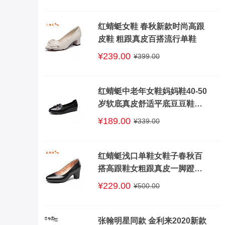
红蜻蜓女鞋 春秋新款时尚高跟
皮鞋 粗跟真皮百搭流行单鞋
¥239.00
¥399.00
红蜻蜓中老年女鞋妈妈鞋40-50
岁软底真皮舒适平底豆豆鞋女
单鞋
¥189.00
¥339.00
红蜻蜓浅口单鞋女鞋子春秋百
搭高跟鞋女粗跟真皮一脚蹬女
鞋工作鞋
¥229.00
¥500.00
张翰明星同款 金利来2020新款