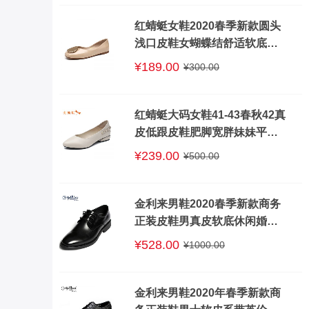
红蜻蜓女鞋2020春季新款圆头
浅口皮鞋女蝴蝶结舒适软底低
跟单鞋女
¥189.00
¥300.00
红蜻蜓大码女鞋41-43春秋42真
皮低跟皮鞋肥脚宽胖妹妹平底
单鞋女
¥239.00
¥500.00
金利来男鞋2020春季新款商务
正装皮鞋男真皮软底休闲婚鞋
男士透气
¥528.00
¥1000.00
金利来男鞋2020年春季新款商