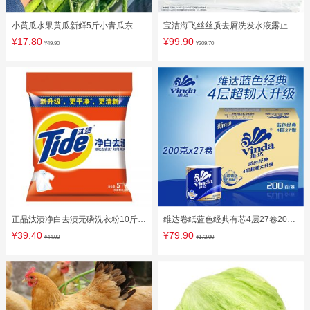
小黄瓜水果黄瓜新鲜5斤小青瓜东北
宝洁海飞丝丝质去屑洗发水液露止痒
旱海阳白玉生吃10山东农家蔬菜
控油洗头发水膏500*3王一博款
¥17.80
¥99.90
¥49.90
¥209.70
正品汰渍净白去渍无磷洗衣粉10斤去
维达卷纸蓝色经典有芯4层27卷200g
油去污批发5kg家用家庭装包邮
卫生纸卷筒纸巾厕纸整箱家用c3
¥39.40
¥79.90
¥44.90
¥172.00