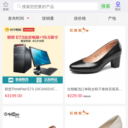
搜索
热销
附近
发布时间
按销量
按价格
产地
联想ThinkPad E73-10C0A02UCD
红蜻蜓浅口单鞋女鞋子春秋百搭高跟
台式主机G1840 4GB 500GB 19.5英
鞋女粗跟真皮一脚蹬女鞋工作鞋
¥3199.00
¥229.00
¥500.00
寸