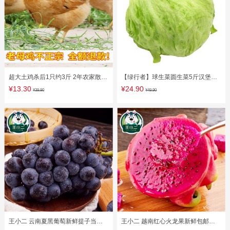
超大土鸡杀后1只约3斤 2年农家散养
【绿行者】球生菜圆生菜5斤汉堡用
老母鸡草鸡笨鸡走地鸡 现杀
山东新鲜蔬菜即食轻食沙拉青菜
¥13.30
¥24.90
¥39.90
¥49.90
王小二 云南夏黑葡萄新鲜提子当季
王小二 越南红心火龙果新鲜包邮水