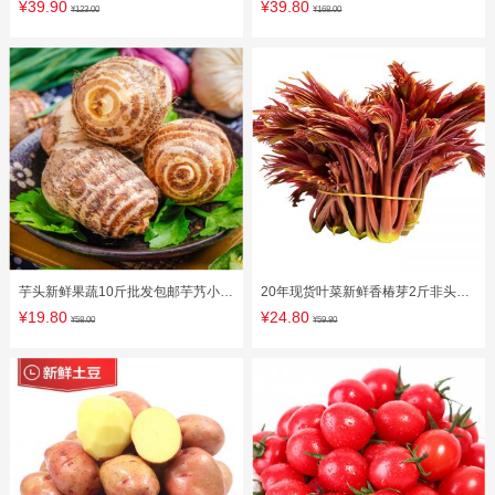
水果包邮无籽黑提红应季批发2斤
果当季大果整箱批发5斤红肉10
¥39.90
¥39.80
¥123.00
¥168.00
芋头新鲜果蔬10斤批发包邮芋艿小芋
20年现货叶菜新鲜香椿芽2斤非头茬
头香芋农家自种植粉糯荔浦整箱
红油香椿露天采摘助农蔬菜包邮
¥19.80
¥24.80
¥58.00
¥59.80