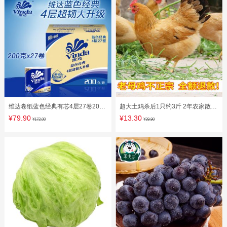
维达卷纸蓝色经典有芯4层27卷200g
超大土鸡杀后1只约3斤 2年农家散养
卫生纸卷筒纸巾厕纸整箱家用c3
老母鸡草鸡笨鸡走地鸡 现杀
¥79.90
¥13.30
¥172.00
¥39.90