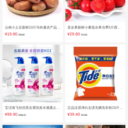
云南小土豆新鲜10斤马铃薯农产品蔬
圣女果新鲜小番茄水果当季5斤西红
菜红皮洋芋批发迷你小黄心土豆
柿应季时令整箱批天然千蔬菜禧
¥19.80
¥29.80
¥58.90
¥74.50
宝洁海飞丝丝质去屑洗发水液露止痒
正品汰渍净白去渍无磷洗衣粉10斤去
控油洗头发水膏500*3王一博款
油去污批发5kg家用家庭装包邮
¥99.90
¥39.40
¥209.70
¥44.90