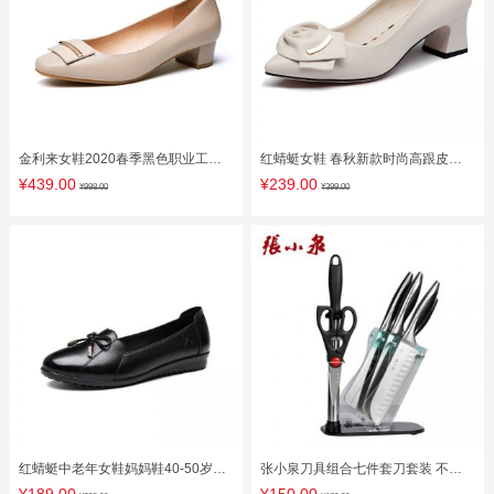
金利来女鞋2020春季黑色职业工作
红蜻蜓女鞋 春秋新款时尚高跟皮鞋
鞋女皮鞋中跟粗跟浅口真皮单鞋女
粗跟真皮百搭流行单鞋
¥439.00
¥239.00
¥998.00
¥399.00
红蜻蜓中老年女鞋妈妈鞋40-50岁软
张小泉刀具组合七件套刀套装 不锈
底真皮舒适平底豆豆鞋女单鞋
钢菜刀斩骨刀N5493