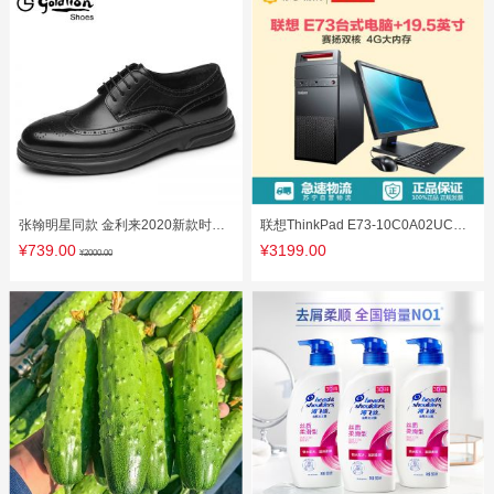
张翰明星同款 金利来2020新款时尚
联想ThinkPad E73-10C0A02UCD
雕花透气耐磨商务休闲牛皮鞋男
台式主机G1840 4GB 500GB 19.5英
¥739.00
¥3199.00
¥2000.00
寸