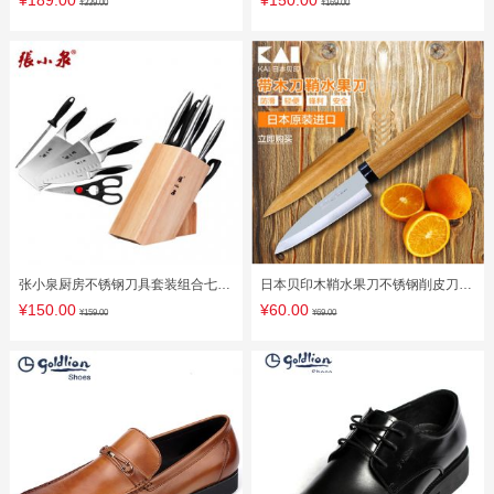
¥189.00
¥150.00
¥339.00
¥169.00
张小泉厨房不锈钢刀具套装组合七件
日本贝印木鞘水果刀不锈钢削皮刀锋
套刀 菜刀 N5489
利厨房小刀带刀套
¥150.00
¥60.00
¥159.00
¥69.00