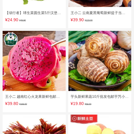
【绿行者】球生菜圆生菜5斤汉堡用
王小二 云南夏黑葡萄新鲜提子当季
山东新鲜蔬菜即食轻食沙拉青菜
水果包邮无籽黑提红应季批发2斤
¥24.90
¥39.90
¥49.90
¥123.00
王小二 越南红心火龙果新鲜包邮水
芋头新鲜果蔬10斤批发包邮芋艿小芋
果当季大果整箱批发5斤红肉10
头香芋农家自种植粉糯荔浦整箱
¥39.80
¥19.80
¥168.00
¥58.00