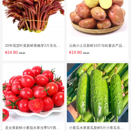
20年现货叶菜新鲜香椿芽2斤非头茬
云南小土豆新鲜10斤马铃薯农产品蔬
红油香椿露天采摘助农蔬菜包邮
菜红皮洋芋批发迷你小黄心土豆
¥24.80
¥19.80
¥59.80
¥58.90
圣女果新鲜小番茄水果当季5斤西红
小黄瓜水果黄瓜新鲜5斤小青瓜东北