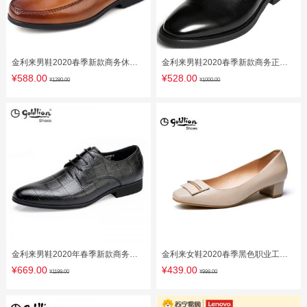
金利来男鞋2020春季新款商务休闲
金利来男鞋2020春季新款商务正装
鞋男士真皮正装皮鞋男软底婚鞋子
皮鞋男真皮软底休闲婚鞋男士透气
¥588.00
¥528.00
¥1280.00
¥1000.00
金利来男鞋2020年春季新款商务正
金利来女鞋2020春季黑色职业工作
装鞋男士软皮系带英伦百搭皮鞋男
鞋女皮鞋中跟粗跟浅口真皮单鞋女
¥669.00
¥439.00
¥1199.00
¥998.00