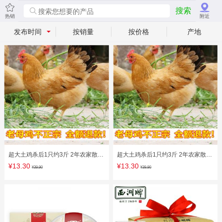
搜索
热销
附近
发布时间
按销量
按价格
产地
超大土鸡杀后1只约3斤 2年农家散养
超大土鸡杀后1只约3斤 2年农家散养
老母鸡草鸡笨鸡走地鸡 现杀
老母鸡草鸡笨鸡走地鸡 现杀
¥13.30
¥13.30
¥39.90
¥39.90