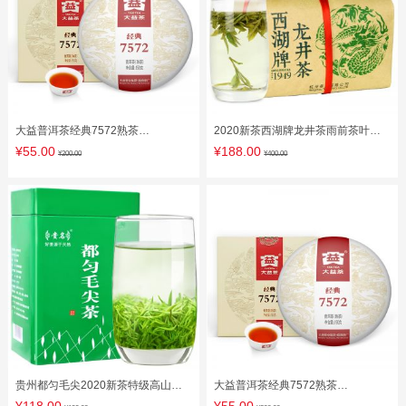
大益普洱茶经典7572熟茶
2020新茶西湖牌龙井茶雨前茶叶一
150g（1801）中华老字号饼茶茶叶
级龙井250g纸包绿茶春茶散装
¥55.00
¥188.00
¥200.00
¥400.00
标杆熟茶
贵州都匀毛尖2020新茶特级高山云
大益普洱茶经典7572熟茶
雾绿茶明前春茶炒青散装茶叶250g
150g（1801）中华老字号饼茶茶叶