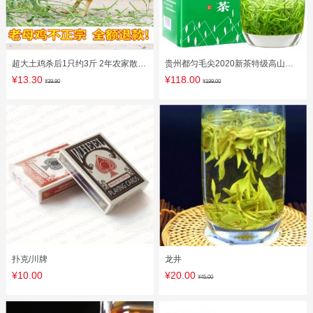
超大土鸡杀后1只约3斤 2年农家散养
贵州都匀毛尖2020新茶特级高山云
老母鸡草鸡笨鸡走地鸡 现杀
雾绿茶明前春茶炒青散装茶叶250g
¥13.30
¥118.00
¥39.90
¥199.00
扑克/川牌
龙井
¥10.00
¥20.00
¥45.00