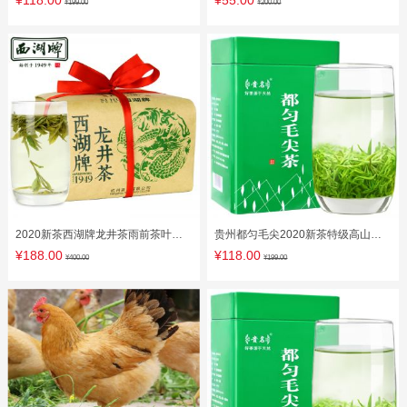
¥118.00
¥55.00
¥199.00
¥200.00
标杆熟茶
2020新茶西湖牌龙井茶雨前茶叶一
贵州都匀毛尖2020新茶特级高山云
级龙井250g纸包绿茶春茶散装
雾绿茶明前春茶炒青散装茶叶250g
¥188.00
¥118.00
¥400.00
¥199.00